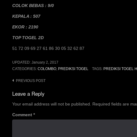
COLOK BEBAS : 9/0
KEPALA : 507
EKOR : 2190
TOP TOGEL 2D
51 72 09 69 27 61 86 30 05 32 62 87
UPDATED:
January 2, 2017
CATEGORIES:
COLOMBO
,
PREDIKSI TOGEL
TAGS:
PREDIKSI TOGEL H
Post
PREVIOUS POST
navigation
Leave a Reply
Your email address will not be published.
Required fields are m
Comment
*