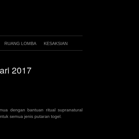
RUANG LOMBA
KESAKSIAN
ari 2017
ua dengan bantuan ritual supranatural
tuk semua jenis putaran togel.