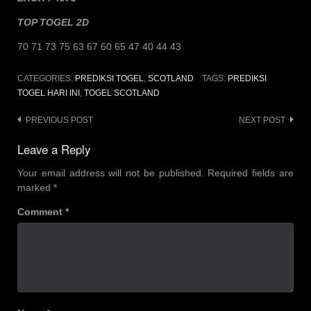
TOP TOGEL 2D
70 71 73 75 63 67 60 65 47 40 44 43
CATEGORIES:
PREDIKSI TOGEL
,
SCOTLAND
TAGS:
PREDIKSI
TOGEL HARI INI
,
TOGEL SCOTLAND
Post
PREVIOUS POST
NEXT POST
navigation
Leave a Reply
Your email address will not be published.
Required fields are
marked
*
Comment
*