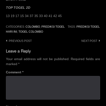
TOP TOGEL 2D
13 19 17 15 34 37 35 33 40 41 42 45
CATEGORIES:
COLOMBO
,
PREDIKSI TOGEL
TAGS:
PREDIKSI TOGEL
HARI INI
,
TOGEL COLOMBO
Post
PREVIOUS POST
NEXT POST
navigation
Leave a Reply
Your email address will not be published.
Required fields are
marked
*
Comment
*