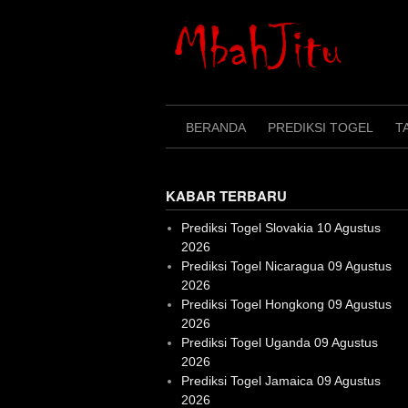
Skip
to
content
BERANDA
PREDIKSI TOGEL
T
KABAR TERBARU
Prediksi Togel Slovakia 10 Agustus
2026
Prediksi Togel Nicaragua 09 Agustus
2026
Prediksi Togel Hongkong 09 Agustus
2026
Prediksi Togel Uganda 09 Agustus
2026
Prediksi Togel Jamaica 09 Agustus
2026