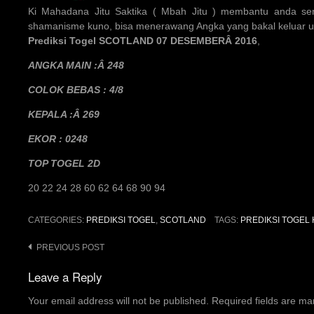
Ki Mahadana Jitu Saktika ( Mbah Jitu ) membantu anda sem
shamanisme kuno, bisa menerawang Angka yang bakal keluar un
Prediksi Togel SCOTLAND 07 DESEMBERÂ 2016
,
ANGKA MAIN :Â 248
COLOK BEBAS : 4/8
KEPALA :Â 269
EKOR : 0248
TOP TOGEL 2D
20 22 24 28 60 62 64 68 90 94
CATEGORIES:
PREDIKSI TOGEL
,
SCOTLAND
TAGS:
PREDIKSI TOGEL H
Post
PREVIOUS POST
navigation
Leave a Reply
Your email address will not be published.
Required fields are m