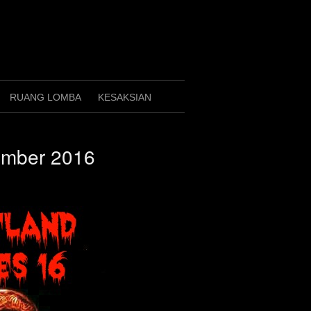
RUANG LOMBA
KESAKSIAN
sember 2016