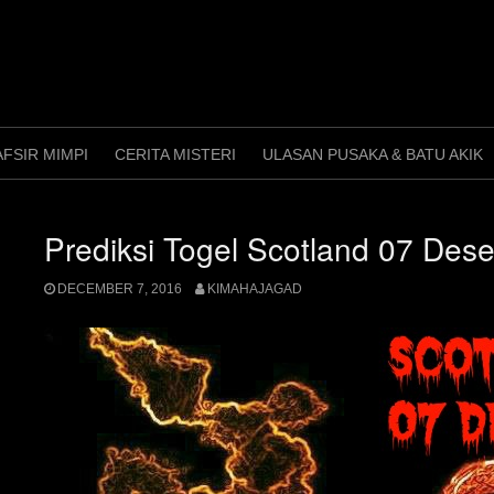
AFSIR MIMPI
CERITA MISTERI
ULASAN PUSAKA & BATU AKIK
Prediksi Togel Scotland 07 De
DECEMBER 7, 2016
KIMAHAJAGAD