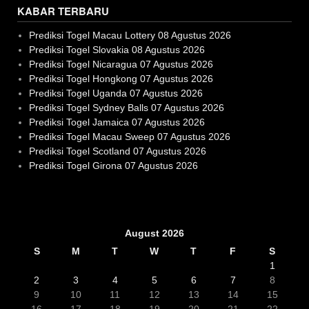
KABAR TERBARU
Prediksi Togel Macau Lottery 08 Agustus 2026
Prediksi Togel Slovakia 08 Agustus 2026
Prediksi Togel Nicaragua 07 Agustus 2026
Prediksi Togel Hongkong 07 Agustus 2026
Prediksi Togel Uganda 07 Agustus 2026
Prediksi Togel Sydney Balls 07 Agustus 2026
Prediksi Togel Jamaica 07 Agustus 2026
Prediksi Togel Macau Sweep 07 Agustus 2026
Prediksi Togel Scotland 07 Agustus 2026
Prediksi Togel Girona 07 Agustus 2026
Slot Gacor
August 2026
S
M
T
W
T
F
S
1
2
3
4
5
6
7
8
9
10
11
12
13
14
15