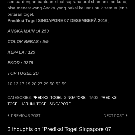
semua dengan bantuan ritual supranatural shamanisme kuno,
bisa menerawang Angka yang bakal keluar untuk semua jenis
putaran togel.
Prediksi Togel SINGAPORE 07 DESEMBERÂ 2016
,
ANGKA MAIN :Â 259
COLOK BEBAS : 5/9
KEPALA : 125
EKOR : 0279
TOP TOGEL 2D
10 12 17 19 20 27 29 50 52 59
CATEGORIES:
PREDIKSI TOGEL
,
SINGAPORE
TAGS:
PREDIKSI
TOGEL HARI INI
,
TOGEL SINGAPORE
Post
PREVIOUS POST
NEXT POST
navigation
3 thoughts on “Prediksi Togel Singapore 07