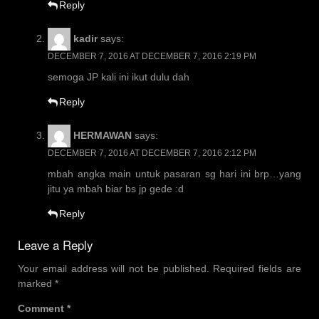
Reply
kadir
says:
DECEMBER 7, 2016 AT DECEMBER 7, 2016 2:19 PM
semoga JP kali ini ikut dulu dah
Reply
HERMAWAN
says:
DECEMBER 7, 2016 AT DECEMBER 7, 2016 2:12 PM
mbah angka main untuk pasaran sg hari ini brp…yang
jitu ya mbah biar bs jp gede :d
Reply
Leave a Reply
Your email address will not be published.
Required fields are
marked
*
Comment
*