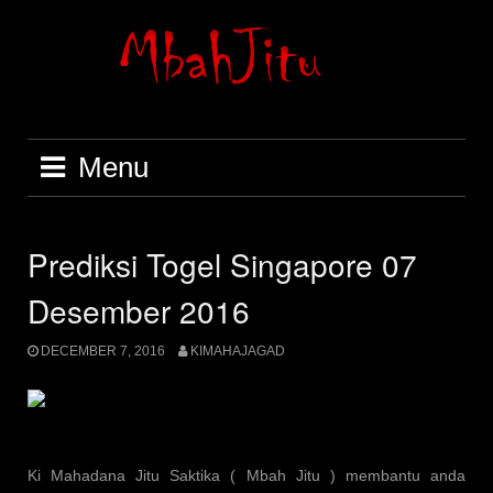
Skip
to
content
Menu
Prediksi Togel Singapore 07
Desember 2016
DECEMBER 7, 2016
KIMAHAJAGAD
Ki Mahadana Jitu Saktika ( Mbah Jitu ) membantu anda