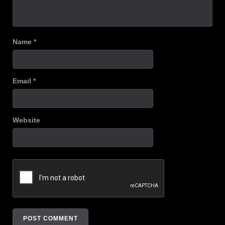
Name
*
Email
*
Website