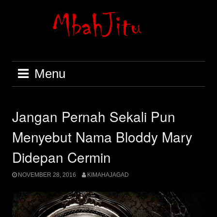
Skip
to
content
Menu
Jangan Pernah Sekali Pun
Menyebut Nama Bloddy Mary
Didepan Cermin
NOVEMBER 28, 2016
KIMAHAJAGAD