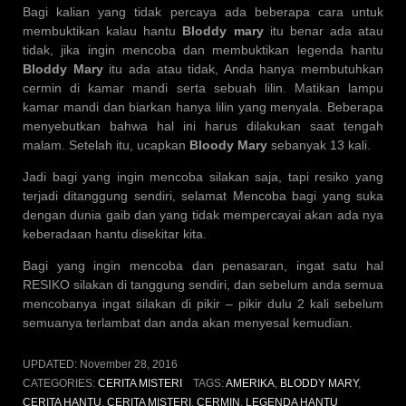
Bagi kalian yang tidak percaya ada beberapa cara untuk
membuktikan kalau hantu
Bloddy mary
itu benar ada atau
tidak, jika ingin mencoba dan membuktikan legenda hantu
Bloddy Mary
itu ada atau tidak, Anda hanya membutuhkan
cermin di kamar mandi serta sebuah lilin. Matikan lampu
kamar mandi dan biarkan hanya lilin yang menyala. Beberapa
menyebutkan bahwa hal ini harus dilakukan saat tengah
malam. Setelah itu, ucapkan
Bloody Mary
sebanyak 13 kali.
Jadi bagi yang ingin mencoba silakan saja, tapi resiko yang
terjadi ditanggung sendiri, selamat Mencoba bagi yang suka
dengan dunia gaib dan yang tidak mempercayai akan ada nya
keberadaan hantu disekitar kita.
Bagi yang ingin mencoba dan penasaran, ingat satu hal
RESIKO silakan di tanggung sendiri, dan sebelum anda semua
mencobanya ingat silakan di pikir – pikir dulu 2 kali sebelum
semuanya terlambat dan anda akan menyesal kemudian.
UPDATED:
November 28, 2016
CATEGORIES:
CERITA MISTERI
TAGS:
AMERIKA
,
BLODDY MARY
,
CERITA HANTU
,
CERITA MISTERI
,
CERMIN
,
LEGENDA HANTU