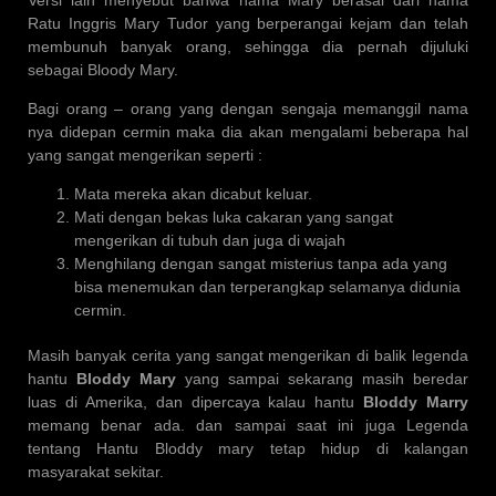
Ratu Inggris Mary Tudor yang berperangai kejam dan telah
membunuh banyak orang, sehingga dia pernah dijuluki
sebagai Bloody Mary.
Bagi orang – orang yang dengan sengaja memanggil nama
nya didepan cermin maka dia akan mengalami beberapa hal
yang sangat mengerikan seperti :
Mata mereka akan dicabut keluar.
Mati dengan bekas luka cakaran yang sangat
mengerikan di tubuh dan juga di wajah
Menghilang dengan sangat misterius tanpa ada yang
bisa menemukan dan terperangkap selamanya didunia
cermin.
Masih banyak cerita yang sangat mengerikan di balik legenda
hantu
Bloddy Mary
yang sampai sekarang masih beredar
luas di Amerika, dan dipercaya kalau hantu
Bloddy Marry
memang benar ada. dan sampai saat ini juga Legenda
tentang Hantu Bloddy mary tetap hidup di kalangan
masyarakat sekitar.