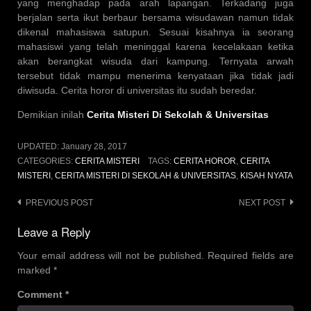
yang menghadap pada arah lapangan. Terkadang juga
berjalan serta ikut berbaur bersama wisudawan namun tidak
dikenal mahasiswa satupun. Sesuai kisahnya ia seorang
mahasiswi yang telah meninggal karena kecelakaan ketika
akan berangkat wisuda dari kampung. Ternyata arwah
tersebut tidak mampu menerima kenyataan jika tidak jadi
diwisuda. Cerita horor di universitas itu sudah beredar.
Demikian inilah
Cerita Misteri Di Sekolah & Universitas
UPDATED:
January 28, 2017
CATEGORIES:
CERITA MISTERI
TAGS:
CERITA HOROR
,
CERITA
MISTERI
,
CERITA MISTERI DI SEKOLAH & UNIVERSITAS
,
KISAH NYATA
Post
PREVIOUS POST
NEXT POST
navigation
Leave a Reply
Your email address will not be published.
Required fields are
marked
*
Comment
*