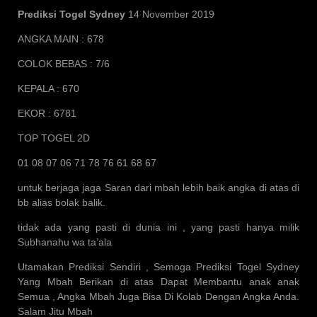
Prediksi Togel Sydney
14 November 2019
ANGKA MAIN : 678
COLOK BEBAS : 7/6
KEPALA : 670
EKOR : 6781
TOP TOGEL 2D
01 08 07 06 71 78 76 61 68 67
untuk berjaga jaga Saran dari mbah lebih baik angka di atas di
bb alias bolak balik.
tidak ada yang pasti di dunia ini , yang pasti hanya milik
Subhanahu wa ta’ala
Utamakan Prediksi Sendiri , Semoga Prediksi Togel Sydney
Yang Mbah Berikan di atas Dapat Membantu anak anak
Semua , Angka Mbah Juga Bisa Di Kolab Dengan Angka Anda.
Salam Jitu Mbah