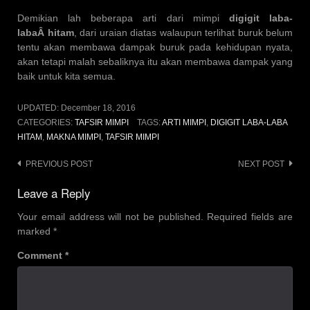
Demikian lah beberapa arti dari mimpi
digigit laba-
labaÂ hitam
, dari uraian diatas walaupun terlihat buruk belum
tentu akan membawa dampak buruk pada kehidupan nyata,
akan tetapi malah sebaliknya itu akan membawa dampak yang
baik untuk kita semua.
UPDATED:
December 18, 2016
CATEGORIES:
TAFSIR MIMPI
TAGS:
ARTI MIMPI
,
DIGIGIT LABA-LABA
HITAM
,
MAKNA MIMPI
,
TAFSIR MIMPI
Post
PREVIOUS POST
NEXT POST
navigation
Leave a Reply
Your email address will not be published.
Required fields are
marked
*
Comment
*