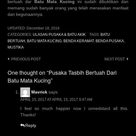
bertuah dar
Batu Mata Kucing
ini sudah dibuktikan dan
memang sudah banyak orang yang telah merasakan manfaat
dan kegunaannya.
UPDATED:
December 18, 2016
CATEGORIES:
ULASAN PUSAKA & BATU AKIK
TAGS:
BATU
BERTUAH
,
BATU MATA KUCING
,
BENDA KERAMAT
,
BENDA PUSAKA
,
MUSTIKA
Post
PREVIOUS POST
NEXT POST
navigation
One thought on “Pusaka Tasbih Bertuah Dari
Batu Mata Kucing”
Mavrick
says:
APRIL 15, 2017 AT APRIL 15, 2017 9:47 AM
I feel so much happier now I unnedstard all this.
Thanks!
Reply