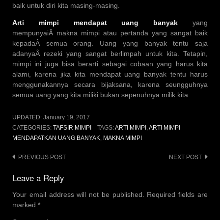
baik untuk diri kita masing-masing.
Arti mimpi mendapat uang banyak
yang
mempunyaiÂ makna mimpi atau pertanda yang sangat baik
kepadaÂ semua orang. Uang yang banyak tentu saja
adanyaÂ rezeki yang sangat berlimpah untuk kita. Tetapin,
mimpi ini juga bisa berarti sebagai cobaan yang harus kita
alami, karena jika kita mendapat uang banyak tentu harus
menggunakannya secara bijaksana, karena seungguhnya
semua uang yang kita miliki bukan sepenuhnya milik kita.
UPDATED:
January 19, 2017
CATEGORIES:
TAFSIR MIMPI
TAGS:
ARTI MIMPI
,
ARTI MIMPI
MENDAPATKAN UANG BANYAK
,
MAKNA MIMPI
Post
PREVIOUS POST
NEXT POST
navigation
Leave a Reply
Your email address will not be published.
Required fields are
marked
*