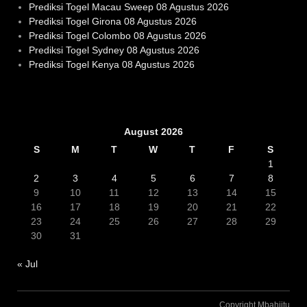
Prediksi Togel Macau Sweep 08 Agustus 2026
Prediksi Togel Girona 08 Agustus 2026
Prediksi Togel Colombo 08 Agustus 2026
Prediksi Togel Sydney 08 Agustus 2026
Prediksi Togel Kenya 08 Agustus 2026
Slot Gacor
August 2026
S
M
T
W
T
F
S
1
2
3
4
5
6
7
8
9
10
11
12
13
14
15
16
17
18
19
20
21
22
23
24
25
26
27
28
29
30
31
« Jul
Copyright Mbahjitu