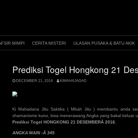
AFSIR MIMPI
CERITA MISTERI
ULASAN PUSAKA & BATU AKIK
Prediksi Togel Hongkong 21 D
DECEMBER 21, 2016
KIMAHAJAGAD
Ki Mahadana Jitu Saktika ( Mbah Jitu ) membantu anda sem
shamanisme kuno, bisa menerawang Angka yang bakal keluar un
Prediksi Togel HONGKONG 21 DESEMBERÂ 2016
,
ANGKA MAIN :Â 345