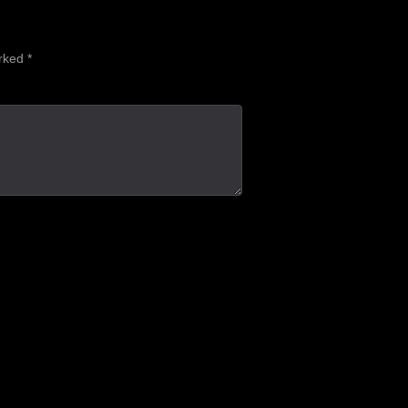
arked
*