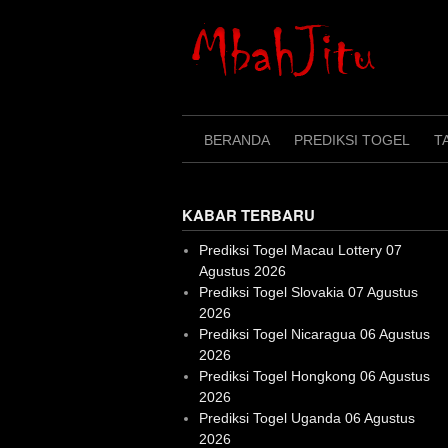
Skip
to
content
BERANDA
PREDIKSI TOGEL
T
KABAR TERBARU
Prediksi Togel Macau Lottery 07
Agustus 2026
Prediksi Togel Slovakia 07 Agustus
2026
Prediksi Togel Nicaragua 06 Agustus
2026
Prediksi Togel Hongkong 06 Agustus
2026
Prediksi Togel Uganda 06 Agustus
2026