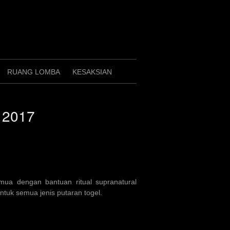
RUANG LOMBA
KESAKSIAN
 2017
ua dengan bantuan ritual supranatural
tuk semua jenis putaran togel.