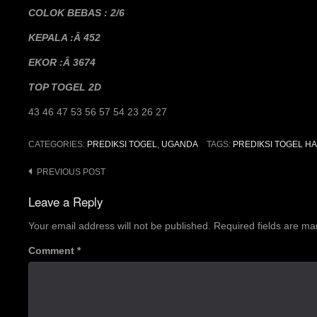
COLOK BEBAS : 2/6
KEPALA :Â 452
EKOR :Â 3674
TOP TOGEL 2D
43 46 47 53 56 57 54 23 26 27
CATEGORIES:
PREDIKSI TOGEL
,
UGANDA
TAGS:
PREDIKSI TOGEL HAR
Post
PREVIOUS POST
navigation
Leave a Reply
Your email address will not be published.
Required fields are m
Comment
*