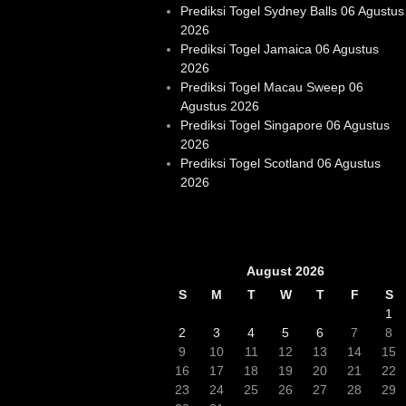
Prediksi Togel Sydney Balls 06 Agustus
2026
Prediksi Togel Jamaica 06 Agustus
2026
Prediksi Togel Macau Sweep 06
Agustus 2026
Prediksi Togel Singapore 06 Agustus
2026
Prediksi Togel Scotland 06 Agustus
2026
Slot Gacor
August 2026
S
M
T
W
T
F
S
1
2
3
4
5
6
7
8
9
10
11
12
13
14
15
16
17
18
19
20
21
22
23
24
25
26
27
28
29