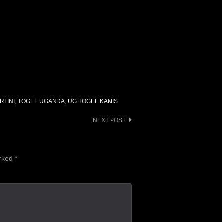
I INI
,
TOGEL UGANDA
,
UG TOGEL KAMIS
NEXT POST
arked
*