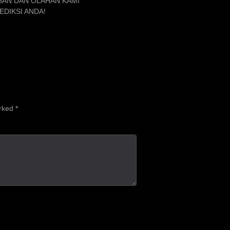
USAN DAN OLAHAN KAMI
DIKSI ANDA!
arked
*