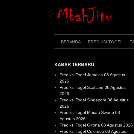
Skip
to
content
BERANDA
PREDIKSI TOGEL
T
KABAR TERBARU
Prediksi Togel Jamaica 08 Agustus
2026
Prediksi Togel Scotland 08 Agustus
2026
Prediksi Togel Singapore 08 Agustus
2026
Prediksi Togel Macau Sweep 08
Agustus 2026
Prediksi Togel Girona 08 Agustus 2026
Prediksi Togel Colombo 08 Agustus