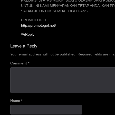
PREDIKSI DI ATAS MURNI SUATU ULASAN DARI RUM
UNTUK INI KAMI MENYARANKAN TETAP ANDALKAN PRE
SALAM JP UNTUK SEMUA TOGELFANS
PROMOTOGEL
http://promotogel.net/
Reply
Leave a Reply
Your email address will not be published.
Required fields are m
Comment
*
Name
*