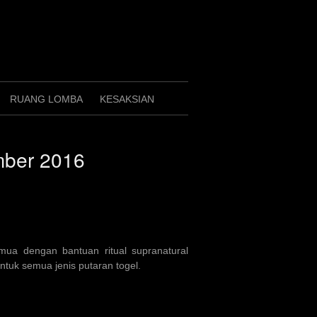
RUANG LOMBA
KESAKSIAN
mber 2016
ua dengan bantuan ritual supranatural
tuk semua jenis putaran togel.