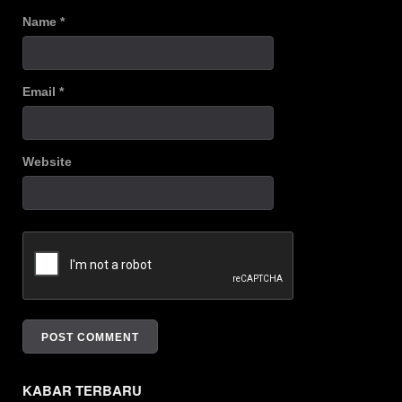
Name
*
Email
*
Website
KABAR TERBARU