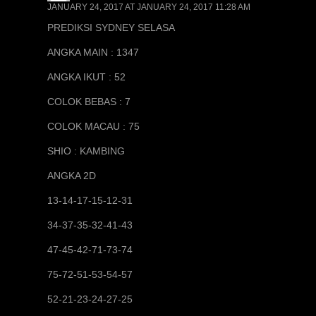
JANUARY 24, 2017 AT JANUARY 24, 2017 11:28 AM
PREDIKSI SYDNEY SELASA
ANGKA MAIN : 1347
ANGKA IKUT : 52
COLOK BEBAS : 7
COLOK MACAU : 75
SHIO : KAMBING
ANGKA 2D
13-14-17-15-12-31
34-37-35-32-41-43
47-45-42-71-73-74
75-72-51-53-54-57
52-21-23-24-27-25