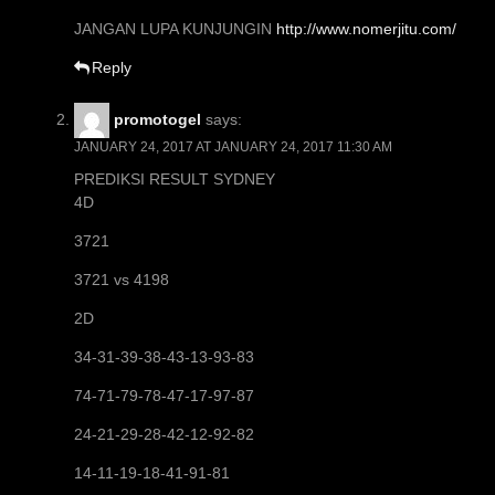
JANGAN LUPA KUNJUNGIN
http://www.nomerjitu.com/
Reply
promotogel
says:
JANUARY 24, 2017 AT JANUARY 24, 2017 11:30 AM
PREDIKSI RESULT SYDNEY
4D
3721
3721 vs 4198
2D
34-31-39-38-43-13-93-83
74-71-79-78-47-17-97-87
24-21-29-28-42-12-92-82
14-11-19-18-41-91-81