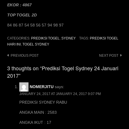
EKOR : 4867
TOP TOGEL 2D
84 86 87 54 58 56 57 94 98 97
CATEGORIES:
PREDIKSI TOGEL
,
SYDNEY
TAGS:
PREDIKSI TOGEL
HARI INI
,
TOGEL SYDNEY
Post
PREVIOUS POST
NEXT POST
navigation
3 thoughts on “Prediksi Togel Sydney 24 Januari
2017”
NOMERJITU
says:
JANUARY 24, 2017 AT JANUARY 24, 2017 9:07 PM
PREDIKSI SYDNEY RABU
ANGKA MAIN : 2583
ANGKA IKUT : 17