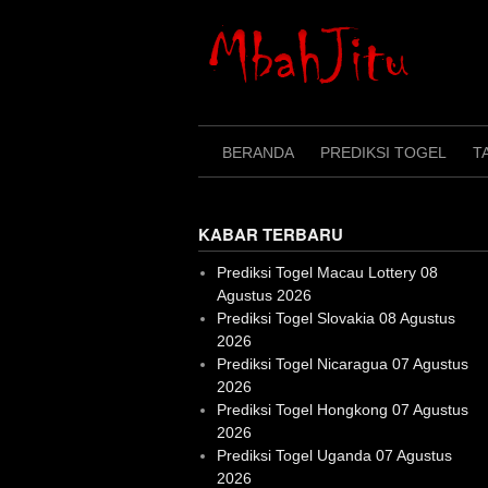
Skip
to
content
BERANDA
PREDIKSI TOGEL
T
KABAR TERBARU
Prediksi Togel Macau Lottery 08
Agustus 2026
Prediksi Togel Slovakia 08 Agustus
2026
Prediksi Togel Nicaragua 07 Agustus
2026
Prediksi Togel Hongkong 07 Agustus
2026
Prediksi Togel Uganda 07 Agustus
2026