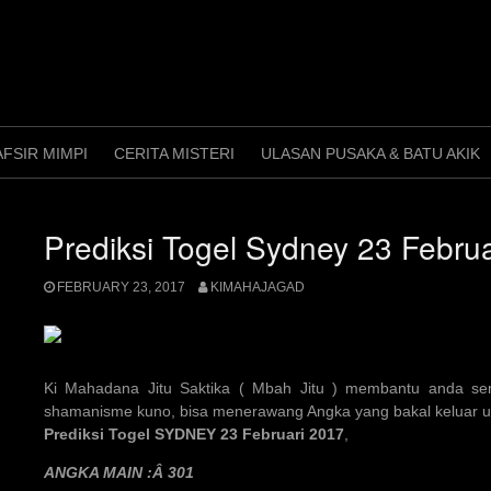
AFSIR MIMPI
CERITA MISTERI
ULASAN PUSAKA & BATU AKIK
Prediksi Togel Sydney 23 Febru
FEBRUARY 23, 2017
KIMAHAJAGAD
Ki Mahadana Jitu Saktika ( Mbah Jitu ) membantu anda sem
shamanisme kuno, bisa menerawang Angka yang bakal keluar un
Prediksi Togel SYDNEY 23 Februari 2017
,
ANGKA MAIN :Â 301