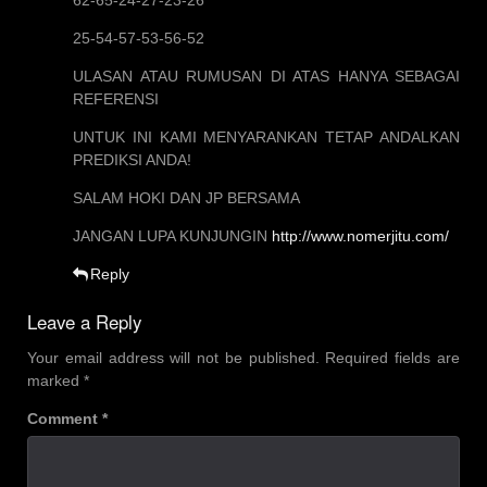
62-65-24-27-23-26
25-54-57-53-56-52
ULASAN ATAU RUMUSAN DI ATAS HANYA SEBAGAI
REFERENSI
UNTUK INI KAMI MENYARANKAN TETAP ANDALKAN
PREDIKSI ANDA!
SALAM HOKI DAN JP BERSAMA
JANGAN LUPA KUNJUNGIN
http://www.nomerjitu.com/
Reply
Leave a Reply
Your email address will not be published.
Required fields are
marked
*
Comment
*