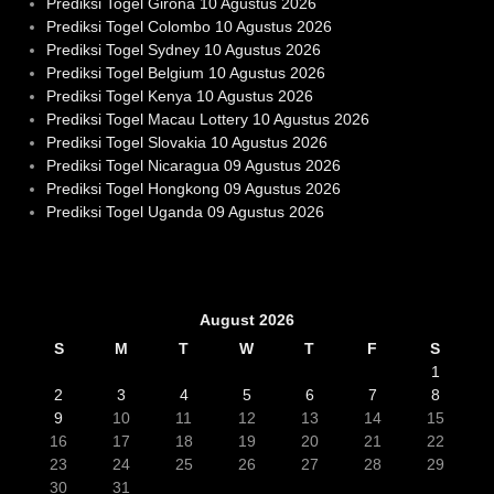
Prediksi Togel Girona 10 Agustus 2026
Prediksi Togel Colombo 10 Agustus 2026
Prediksi Togel Sydney 10 Agustus 2026
Prediksi Togel Belgium 10 Agustus 2026
Prediksi Togel Kenya 10 Agustus 2026
Prediksi Togel Macau Lottery 10 Agustus 2026
Prediksi Togel Slovakia 10 Agustus 2026
Prediksi Togel Nicaragua 09 Agustus 2026
Prediksi Togel Hongkong 09 Agustus 2026
Prediksi Togel Uganda 09 Agustus 2026
Slot Gacor
August 2026
S
M
T
W
T
F
S
1
2
3
4
5
6
7
8
9
10
11
12
13
14
15
16
17
18
19
20
21
22
23
24
25
26
27
28
29
30
31