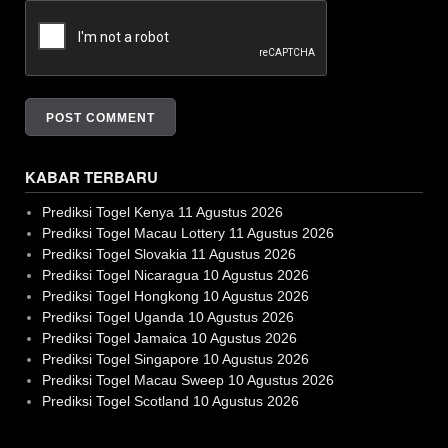
KABAR TERBARU
Prediksi Togel Kenya 11 Agustus 2026
Prediksi Togel Macau Lottery 11 Agustus 2026
Prediksi Togel Slovakia 11 Agustus 2026
Prediksi Togel Nicaragua 10 Agustus 2026
Prediksi Togel Hongkong 10 Agustus 2026
Prediksi Togel Uganda 10 Agustus 2026
Prediksi Togel Jamaica 10 Agustus 2026
Prediksi Togel Singapore 10 Agustus 2026
Prediksi Togel Macau Sweep 10 Agustus 2026
Prediksi Togel Scotland 10 Agustus 2026