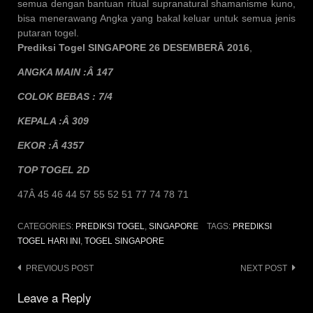
semua dengan bantuan ritual supranatural shamanisme kuno,
bisa menerawang Angka yang bakal keluar untuk semua jenis
putaran togel.
Prediksi Togel SINGAPORE 26 DESEMBERÂ 2016
,
ANGKA MAIN :Â 147
COLOK BEBAS : 7/4
KEPALA :Â 309
EKOR :Â 4357
TOP TOGEL 2D
47Â 45 46 44 57 55 52 51 77 74 78 71
CATEGORIES:
PREDIKSI TOGEL
,
SINGAPORE
TAGS:
PREDIKSI
TOGEL HARI INI
,
TOGEL SINGAPORE
Post
PREVIOUS POST
NEXT POST
navigation
Leave a Reply