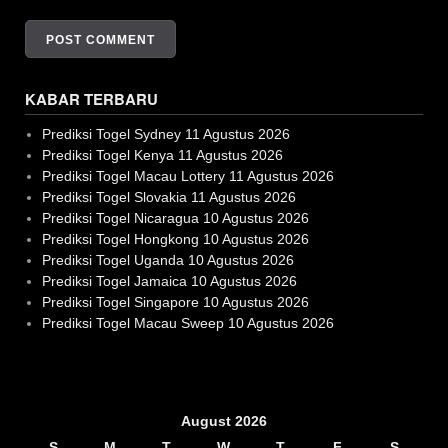
KABAR TERBARU
Prediksi Togel Sydney 11 Agustus 2026
Prediksi Togel Kenya 11 Agustus 2026
Prediksi Togel Macau Lottery 11 Agustus 2026
Prediksi Togel Slovakia 11 Agustus 2026
Prediksi Togel Nicaragua 10 Agustus 2026
Prediksi Togel Hongkong 10 Agustus 2026
Prediksi Togel Uganda 10 Agustus 2026
Prediksi Togel Jamaica 10 Agustus 2026
Prediksi Togel Singapore 10 Agustus 2026
Prediksi Togel Macau Sweep 10 Agustus 2026
Slot Gacor
August 2026
S
M
T
W
T
F
S