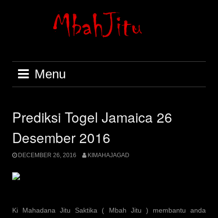
Skip
to
content
Menu
Prediksi Togel Jamaica 26
Desember 2016
DECEMBER 26, 2016
KIMAHAJAGAD
Ki Mahadana Jitu Saktika ( Mbah Jitu ) membantu anda