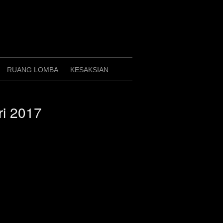
RUANG LOMBA
KESAKSIAN
ri 2017