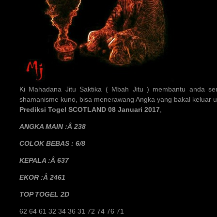
Ki Mahadana Jitu Saktika ( Mbah Jitu ) membantu anda sem
shamanisme kuno, bisa menerawang Angka yang bakal keluar un
Prediksi Togel SCOTLAND 08 Januari 2017
,
ANGKA MAIN :Â 238
COLOK BEBAS : 6/8
KEPALA :Â 637
EKOR :Â 2461
TOP TOGEL 2D
62 64 61 32 34 36 31 72 74 76 71