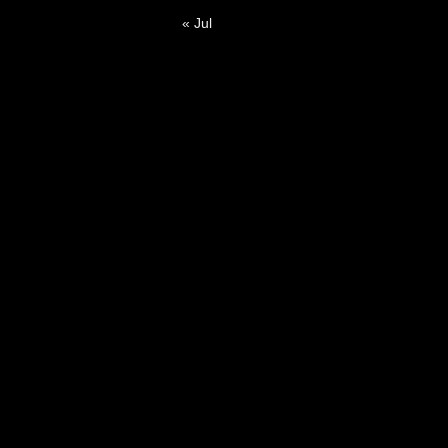
« Jul