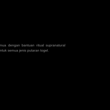
ua dengan bantuan ritual supranatural
tuk semua jenis putaran togel.