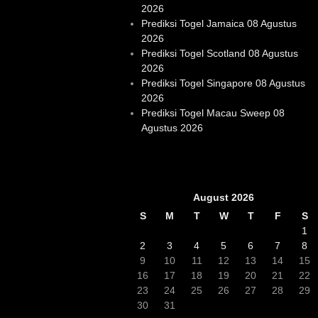
2026
Prediksi Togel Jamaica 08 Agustus
2026
Prediksi Togel Scotland 08 Agustus
2026
Prediksi Togel Singapore 08 Agustus
2026
Prediksi Togel Macau Sweep 08
Agustus 2026
Slot Gacor
August 2026
S
M
T
W
T
F
S
1
2
3
4
5
6
7
8
9
10
11
12
13
14
15
16
17
18
19
20
21
22
23
24
25
26
27
28
29
30
31