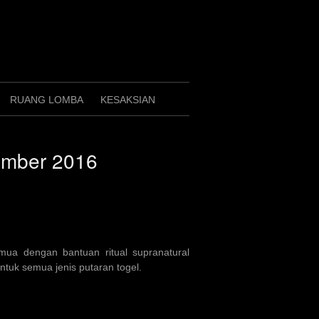
RUANG LOMBA
KESAKSIAN
sember 2016
ua dengan bantuan ritual supranatural
tuk semua jenis putaran togel.