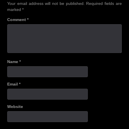
Your email address will not be published.
Required fields are
marked
*
Comment
*
Name
*
Email
*
Website