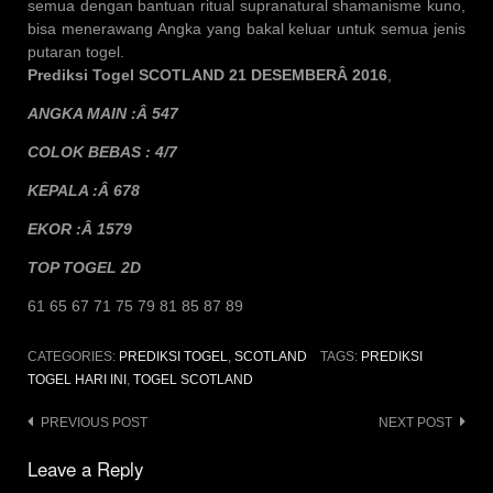
semua dengan bantuan ritual supranatural shamanisme kuno,
bisa menerawang Angka yang bakal keluar untuk semua jenis
putaran togel.
Prediksi Togel SCOTLAND 21 DESEMBERÂ 2016
,
ANGKA MAIN :Â 547
COLOK BEBAS : 4/7
KEPALA :Â 678
EKOR :Â 1579
TOP TOGEL 2D
61 65 67 71 75 79 81 85 87 89
CATEGORIES:
PREDIKSI TOGEL
,
SCOTLAND
TAGS:
PREDIKSI
TOGEL HARI INI
,
TOGEL SCOTLAND
Post
PREVIOUS POST
NEXT POST
navigation
Leave a Reply