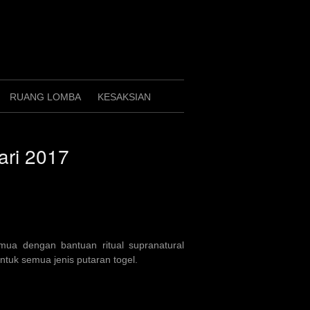
RUANG LOMBA
KESAKSIAN
ari 2017
ua dengan bantuan ritual supranatural
tuk semua jenis putaran togel.