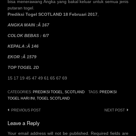
bisa menerawang Angka yang bakal keluar untuk semua jenis
putaran togel.
Prediksi Togel SCOTLAND 18 Februari 2017
,
ANGKA MAIN :Â 167
COLOK BEBAS : 6/7
KEPALA :Â 146
EKOR :Â 1579
TOP TOGEL 2D
15 17 19 45 47 49 61 65 67 69
CATEGORIES:
PREDIKSI TOGEL
,
SCOTLAND
TAGS:
PREDIKSI
TOGEL HARI INI
,
TOGEL SCOTLAND
Post
PREVIOUS POST
NEXT POST
navigation
Leave a Reply
Your email address will not be published.
Required fields are