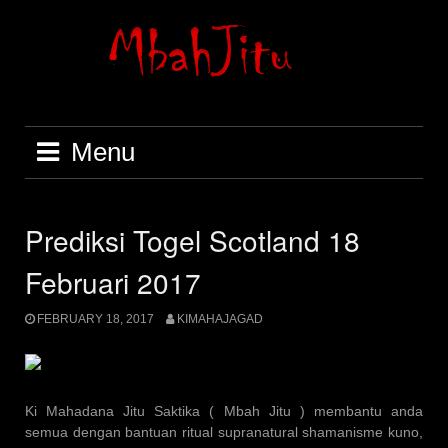
Skip
to
content
Menu
Prediksi Togel Scotland 18
Februari 2017
FEBRUARY 18, 2017
KIMAHAJAGAD
Ki Mahadana Jitu Saktika ( Mbah Jitu ) membantu anda
semua dengan bantuan ritual supranatural shamanisme kuno,