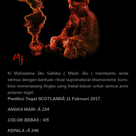
Ki Mahadana Jitu Saktika ( Mbah Jitu ) membantu anda
semua dengan bantuan ritual supranatural shamanisme kuno,
bisa menerawang Angka yang bakal keluar untuk semua jenis
putaran togel.
Prediksi Togel SCOTLANDÂ 11 Februari 2017
,
ANGKA MAIN :Â 154
COLOK BEBAS : 4/5
KEPALA :Â 246