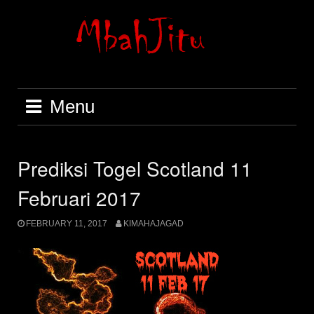
Skip
to
content
Menu
Prediksi Togel Scotland 11
Februari 2017
FEBRUARY 11, 2017
KIMAHAJAGAD