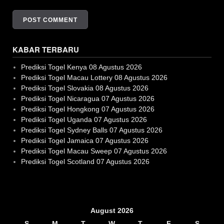
KABAR TERBARU
Prediksi Togel Kenya 08 Agustus 2026
Prediksi Togel Macau Lottery 08 Agustus 2026
Prediksi Togel Slovakia 08 Agustus 2026
Prediksi Togel Nicaragua 07 Agustus 2026
Prediksi Togel Hongkong 07 Agustus 2026
Prediksi Togel Uganda 07 Agustus 2026
Prediksi Togel Sydney Balls 07 Agustus 2026
Prediksi Togel Jamaica 07 Agustus 2026
Prediksi Togel Macau Sweep 07 Agustus 2026
Prediksi Togel Scotland 07 Agustus 2026
Slot Gacor
August 2026
S
M
T
W
T
F
S