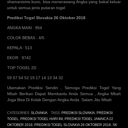
shamanisme kuno, bisa menerawang Angka yang bakal keluar
untuk semua jenis putaran togel
Prediksi Togel Slovakia 26 Oktober 2018
ANGKA MAIN : 954
COLOK BEBAS : 4/5
KEPALA : 513
EKOR : 9742
TOP TOGEL 2D
59 57 54 52 19 17 14 13 34 32
Utamakan Prediksi Sendiri , Semoga Prediksi Togel Yang
Mbah Berikan Dapat Membantu Anda Semua , Angka Mbah
Juga Bisa Di Kolab Dengan Angka Anda. Salam Jitu Mbah
CATEGORIES:
SLOVAKIA
TAGS:
PREDIKSI SLOVAKIA
,
PREDIKSI
TOGEL
,
PREDIKSI TOGEL HARI INI
,
PREDIKSI TOGEL JAMAICA 22
OKTOBER 2018
,
PREDIKSI TOGEL SLOVAKIA 26 OKTOBER 2018
,
SK