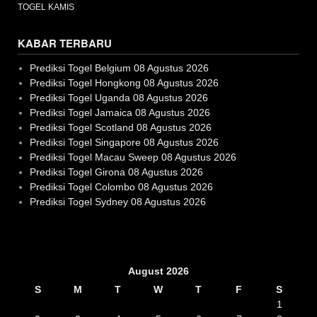
TOGEL KAMIS
KABAR TERBARU
Prediksi Togel Belgium 08 Agustus 2026
Prediksi Togel Hongkong 08 Agustus 2026
Prediksi Togel Uganda 08 Agustus 2026
Prediksi Togel Jamaica 08 Agustus 2026
Prediksi Togel Scotland 08 Agustus 2026
Prediksi Togel Singapore 08 Agustus 2026
Prediksi Togel Macau Sweep 08 Agustus 2026
Prediksi Togel Girona 08 Agustus 2026
Prediksi Togel Colombo 08 Agustus 2026
Prediksi Togel Sydney 08 Agustus 2026
Slot Gacor
August 2026
S
M
T
W
T
F
S
1