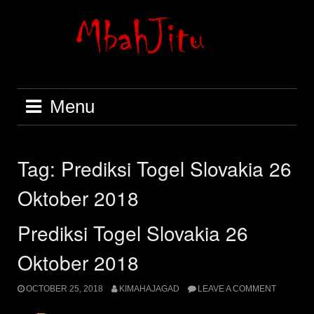
Skip
to
content
Menu
Tag:
Prediksi Togel Slovakia 26
Oktober 2018
Prediksi Togel Slovakia 26
Oktober 2018
OCTOBER 25, 2018
KIMAHAJAGAD
LEAVE A COMMENT