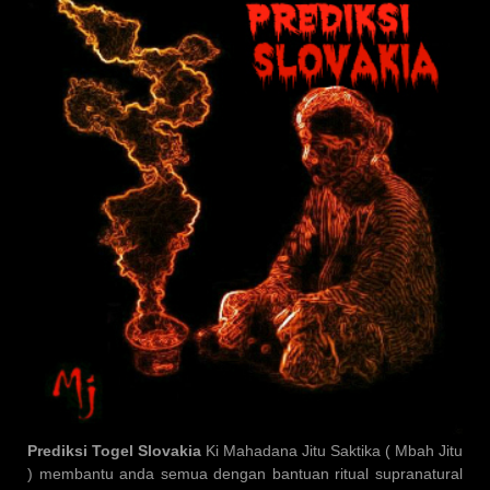
Prediksi Togel Slovakia
Ki Mahadana Jitu Saktika ( Mbah Jitu
) membantu anda semua dengan bantuan ritual supranatural