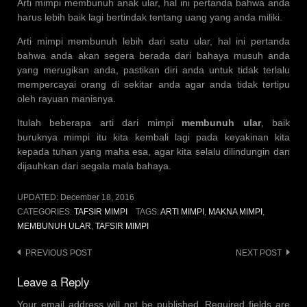
Arti mimpi membunuh anak ular, hal ini pertanda bahwa anda
harus lebih baik lagi bertindak tentang uang yang anda miliki.
Arti mimpi membunuh lebih dari satu ular, hal ini pertanda
bahwa anda akan segera berada dari bahaya musuh anda
yang merugikan anda, pastikan diri anda untuk tidak terlalu
mempercayai orang di sekitar anda agar anda tidak tertipu
oleh rayuan manisnya.
Itulah beberapa arti dari mimpi
membunuh ular
, baik
buruknya mimpi itu kita kembali lagi pada keyakinan kita
kepada tuhan yang maha esa, agar kita selalu dilindungin dan
dijauhkan dari segala mala bahaya.
UPDATED:
December 18, 2016
CATEGORIES:
TAFSIR MIMPI
TAGS:
ARTI MIMPI
,
MAKNA MIMPI
,
MEMBUNUH ULAR
,
TAFSIR MIMPI
Post
PREVIOUS POST
NEXT POST
navigation
Leave a Reply
Your email address will not be published.
Required fields are