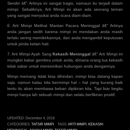
Sendiri â€“ Artinya ini sangat tragis, namaun itu terjadi dalam
mimpi. Sebaliknya, Arti Mimpi ini akan ada seorang teman
yang sangat menyukai anda scara diam-diam.
6. Arti Mimpi Melihat Mantan Pacara Meninggal â€“ Artinya
anda jangan sedih karena mimpi ini mendakan anda masih
terlalu sering memikirkannya, dan anda mengambil keputusan
untuk pinda kelain hati.
7. Arti Mimpi Ayah Sang
Kekasih Meninggal
â€“ Arti Mimpi ini
mungkin kabar gembira untuk anda, dimana orang tua kekasih
tidak sabar untuk meresmikan hubungan anda dengannya.
Mimpi memang tidak bisa dihindari, mimpi bisa datang kapan
saja. namun kalau kita bermimpi hal – hal yang kurang baik
tentu itu akan membawa beban dipikiran kita. Tapi biar begitu
mimpi hanya lah sebuah mimpi dan selalu berfikiran positif.
UPDATED:
December 4, 2016
CATEGORIES:
TAFSIR MIMPI
TAGS:
ARTI MIMPI
,
KEKASIH