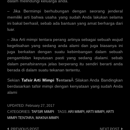
dalam melindungi keluarga anda.
– Jika Bermimpi berhubungan dengan seorang jenderal
memiliki arti bahwa usaha yang sudah Anda lakukan selama
ini bakal berhasil, sebab ada bantuan yang amat berharga dari
luar.
– Jika Arti mimpi tentara perang artinya sebagai sebuah wujud
kegelisahan yang sedang anda alami dan juga biasanya ini
juga berkaitan dengan suatu kebimbangan dalam sebuah
pengambilan keputusan pasti yang sedang dialami. sebab
dalam penafsirannya jelas berperang itu sendiri berarti anda
berada di dalam suatu tekanan tertentu.
Sekian
Tafsir Arti Mimpi T
entara
Â Silakan Anda Bandingkan
berdasarkan tafsir mimpi dengan kenyataan yang sudah Anda
alami
UPDATED:
February 27, 2017
CATEGORIES:
TAFSIR MIMPI
TAGS:
ARI MIMPI
,
ARTI MIMPI
,
ARTI
MIMPI TENTARA
,
MAKNA MIMPI
PREVIOUS POST
NEXT POST