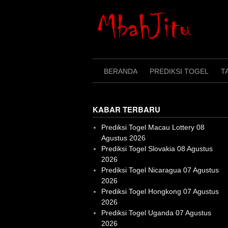
Skip
to
content
BERANDA
PREDIKSI TOGEL
T
KABAR TERBARU
Prediksi Togel Macau Lottery 08
Agustus 2026
Prediksi Togel Slovakia 08 Agustus
2026
Prediksi Togel Nicaragua 07 Agustus
2026
Prediksi Togel Hongkong 07 Agustus
2026
Prediksi Togel Uganda 07 Agustus
2026