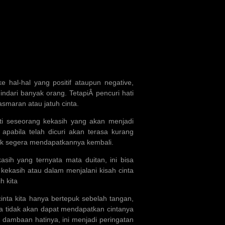
 ke hal-hal yang positif ataupun negative,
ndari banyak orang. TetapiÂ pencuri hati
smaran atau jatuh cinta.
 seseorang kekasih yang akan menjadi
 apabila telah dicuri akan terasa kurang
ntuk segera mendapatkannya kembali.
asih yang ternyata mata duitan, ini bisa
h kekasih atau dalam menjalani kisah cinta
h kita
inta kita hanya bertepuk sebelah tangan,
ita tidak akan dapat mendapatkan cintanya
 dambaan hatinya, ini menjadi peringatan