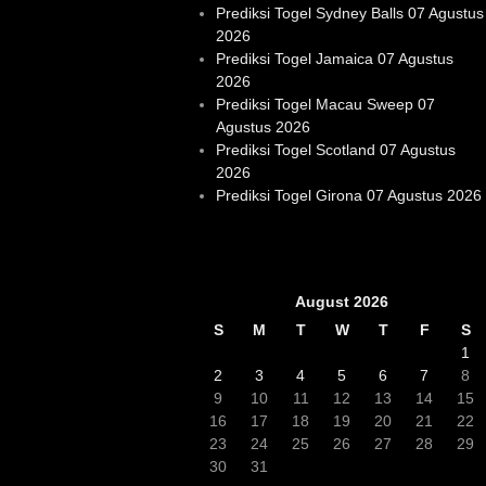
Prediksi Togel Sydney Balls 07 Agustus
2026
Prediksi Togel Jamaica 07 Agustus
2026
Prediksi Togel Macau Sweep 07
Agustus 2026
Prediksi Togel Scotland 07 Agustus
2026
Prediksi Togel Girona 07 Agustus 2026
Slot Gacor
August 2026
S
M
T
W
T
F
S
1
2
3
4
5
6
7
8
9
10
11
12
13
14
15
16
17
18
19
20
21
22
23
24
25
26
27
28
29
30
31