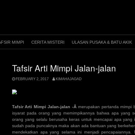
AFSIR MIMPI
CERITA MISTERI
ULASAN PUSAKA & BATU AKIK
Tafsir Arti Mimpi Jalan-jalan
FEBRUARY 2, 2017
KIMAHAJAGAD
Tafsir Arti Mimpi Jalan-jalan -Â
merupakan pertanda mimpi b
isyarat pada orang yang memimpikannya bahwa apa yang sela
orang yang selalu berusaha keras untuk mencapai apa yang i
sudah pada puncaknya maka akan ada bantuan yang berkehe
mendekatkan apa yang selama ini menjadi pencapaiannya. M