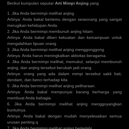
Berikut kumpulan seputar
Arti Mimpi Anjing
yang
1. Jika Anda bermimpi melihat anjing.
Artinya: Anda bakal bertemu dengan seseorang yang sangat
merugikan kehidupan Anda.
2. Jika Anda bermimpi membunuh anjing hitam.
Artinya: Anda bakal diberi kekuatan dan kemampuan untuk
mengalahkan tipuan orang.
3. Jika Anda bermimpi melihat anjing menggonggong.
Artinya: Anda harus meningkatkan aktivitas beragama.
4. Jika Anda bermimpi melihat, memukul, selanjut membunuh
anjing, dan anjing tersebut berubah jadi orang.
Artinya: orang yang ada dalam mimpi tersebut sakit hati,
dendam, dan benci terhadap kita.
5. Jika Anda bermimpi melihat anjing peliharaan.
Artinya: Anda bakal mempunyai barang berharga yang
membuat Anda bahagia.
6. Jika Anda bermimpi melihat anjing menggoyangkan
buntutnya.
Artinya: Anda bakal dengan mudah menyelesaikan semua
urusan penting.q
7. Jika Anda bermimpi melihat anjing berkelahi.