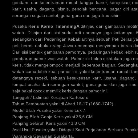
gendam, dan ketentraman rumah tangga, karier, kerejekian, 
karir, usaha, dagang, bisnis, penolak bencana, pagar diri at
serangan segala santet, guna-guna dan juga ilmu sihir.
Pusaka
Keris Karno TinandingÂ
ditinjau dari gambaran moti
wutah. Ditinjau dari sisi sudut arti namanya juga kaitannya
sedangkan dari Pedaringan Kebak artinya sebuah Peti Beras y
peti beras. dahulu orang Jawa umumnya menyimpan beras dala
Dari sisi bentuk gambaran pamornya, pedaringan kebak lebih 
gambaran pamor wos wutah. Pamor ini boleh dikatakan juga m
keris, tidak mengelompok menjadi beberapa bagian. Sedang
wutah cuma lebih kuat pamor ini. yakni ketentraman rumah tan
datangnya rezeki, sebuah kesuksesan karir, usaha, dagang, 
tempat usaha dari serangan santet, guna guna dan juga ilmu si
saja bakal cocok memilik keris dengan pamor ini.
Tangguh / Estimasi Kerajaan Kartosuro
Tahun Pembuatan yakni di Abad 16-17 (1680-1742).
Model Bilah Pusaka yakni Keris Luk 7.
Panjang Bilah-Gonjo Keris yakni 36,6 CM
Panjang Seluruh Keris yakni 43,8 CM
Asal Usul Pusaka yakni Didapat Saat Perjalanan Berburu Pusa
Warangka Gayaman Surakarta.