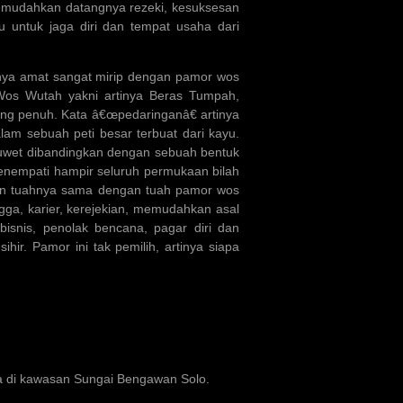
memudahkan datangnya rezeki, kesuksesan
au untuk jaga diri dan tempat usaha dari
fnya amat sangat mirip dengan pamor wos
. Wos Wutah yakni artinya Beras Tumpah,
ang penuh. Kata â€œpedaringanâ€ artinya
m sebuah peti besar terbuat dari kayu.
ruwet dibandingkan dengan sebuah bentuk
enempati hampir seluruh permukaan bilah
kan tuahnya sama dengan tuah pamor wos
gga, karier, kerejekian, memudahkan asal
bisnis, penolak bencana, pagar diri dan
hir. Pamor ini tak pemilih, artinya siapa
ka di kawasan Sungai Bengawan Solo.