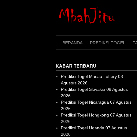
Skip
to
content
BERANDA
PREDIKSI TOGEL
T
KABAR TERBARU
Prediksi Togel Macau Lottery 08
Agustus 2026
Prediksi Togel Slovakia 08 Agustus
2026
Prediksi Togel Nicaragua 07 Agustus
2026
Prediksi Togel Hongkong 07 Agustus
2026
Prediksi Togel Uganda 07 Agustus
2026