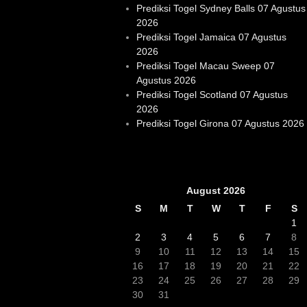
Prediksi Togel Sydney Balls 07 Agustus
2026
Prediksi Togel Jamaica 07 Agustus
2026
Prediksi Togel Macau Sweep 07
Agustus 2026
Prediksi Togel Scotland 07 Agustus
2026
Prediksi Togel Girona 07 Agustus 2026
Slot Gacor
August 2026
S
M
T
W
T
F
S
1
2
3
4
5
6
7
8
9
10
11
12
13
14
15
16
17
18
19
20
21
22
23
24
25
26
27
28
29
30
31