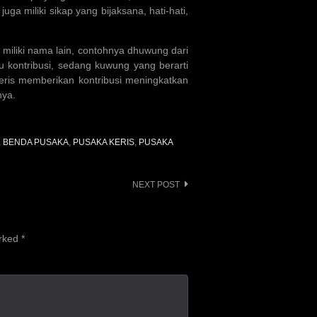
ga miliki sikap yang bijaksana, hati-hati,
 miliki nama lain, contohnya dhuwung dari
 kontribusi, sedang kuwung yang berarti
keris memberikan kontribusi meningkatkan
nya.
,
BENDA PUSAKA
,
PUSAKA KERIS
,
PUSAKA
NEXT POST
arked
*