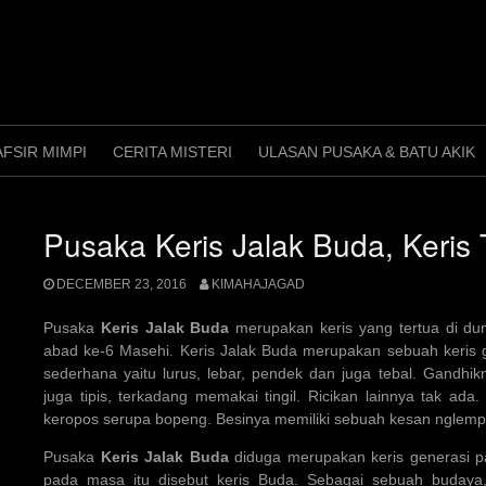
AFSIR MIMPI
CERITA MISTERI
ULASAN PUSAKA & BATU AKIK
Pusaka Keris Jalak Buda, Keris 
DECEMBER 23, 2016
KIMAHAJAGAD
Pusaka
Keris Jalak Buda
merupakan keris yang tertua di duni
abad ke-6 Masehi. Keris Jalak Buda merupakan sebuah keris 
sederhana yaitu lurus, lebar, pendek dan juga tebal. Gandhi
juga tipis, terkadang memakai tingil. Ricikan lainnya tak ada
keropos serupa bopeng. Besinya memiliki sebuah kesan nglempun
Pusaka
Keris Jalak Buda
diduga merupakan keris generasi pa
pada masa itu disebut keris Buda. Sebagai sebuah budaya