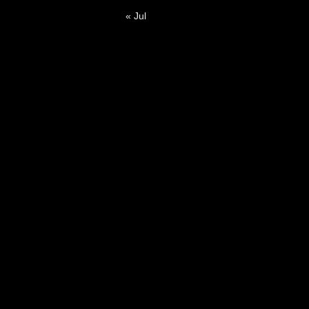
« Jul