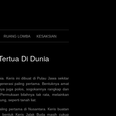
RUANG LOMBA
KESAKSIAN
Tertua Di Dunia
a. Keris ini dibuat di Pulau Jawa sekitar
generasi paling pertama. Bentuknya amat
knya juga polos, sogokannya rangkap dan
. Permukaan bilahnya tak rata, melainkan
g, seperti tanah liat.
ling pertama di Nusantara. Keris buatan
, bentuk Keris Jalak Buda masih cukup