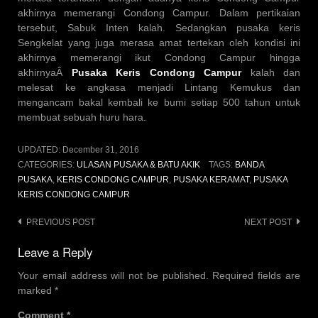
akhirnya memerangi Condong Campur. Dalam pertikaian
tersebut, Sabuk Inten kalah. Sedangkan pusaka keris
Sengkelat yang juga merasa amat tertekan oleh kondisi ini
akhirnya memerangi ikut Condong Campur hingga
akhirnyaÂ
Pusaka Keris Condong Campur
kalah dan
melesat ke angkasa menjadi Lintang Kemukus dan
mengancam bakal kembali ke bumi setiap 500 tahun untuk
membuat sebuah huru hara.
UPDATED:
December 31, 2016
CATEGORIES:
ULASAN PUSAKA & BATU AKIK
TAGS:
BANDA
PUSAKA
,
KERIS CONDONG CAMPUR
,
PUSAKA KERAMAT
,
PUSAKA
KERIS CONDONG CAMPUR
Post
PREVIOUS POST
NEXT POST
navigation
Leave a Reply
Your email address will not be published.
Required fields are
marked
*
Comment
*