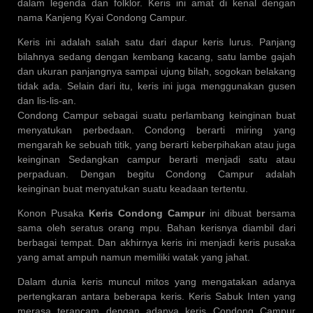
dalam legenda dan folklor. Keris ini amat di kenal dengan
nama Kanjeng Kyai Condong Campur.
Keris ini adalah salah satu dari dapur keris lurus. Panjang
bilahnya sedang dengan kembang kacang, satu lambe gajah
dan ukuran panjangnya sampai ujung bilah, sogokan belakang
tidak ada. Selain dari itu, keris ini juga menggunakan gusen
dan lis-lis-an.
Condong Campur sebagai suatu perlambang keinginan buat
menyatukan perbedaan. Condong berarti miring yang
mengarah ke sebuah titik, yang berarti keberpihakan atau juga
keinginan Sedangkan campur berarti menjadi satu atau
perpaduan. Dengan begitu Condong Campur adalah
keinginan buat menyatukan suatu keadaan tertentu.
Konon Pusaka
Keris Condong Campur
ini dibuat bersama
sama oleh seratus orang mpu. Bahan kerisnya diambil dari
berbagai tempat. Dan akhirnya keris ini menjadi keris pusaka
yang amat ampuh namun memiliki watak yang jahat.
Dalam dunia keris muncul mitos yang mengatakan adanya
pertengkaran antara beberapa keris. Keris Sabuk Inten yang
merasa terancam dengan adanya keris Condong Campur