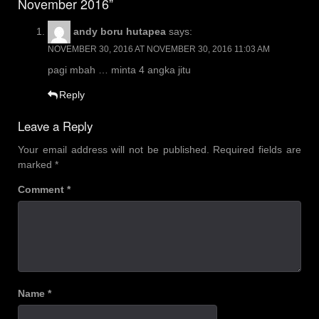
November 2016”
andy boru hutapea
says:
NOVEMBER 30, 2016 AT NOVEMBER 30, 2016 11:03 AM
pagi mbah … minta 4 angka jitu
Reply
Leave a Reply
Your email address will not be published.
Required fields are
marked
*
Comment
*
Name
*