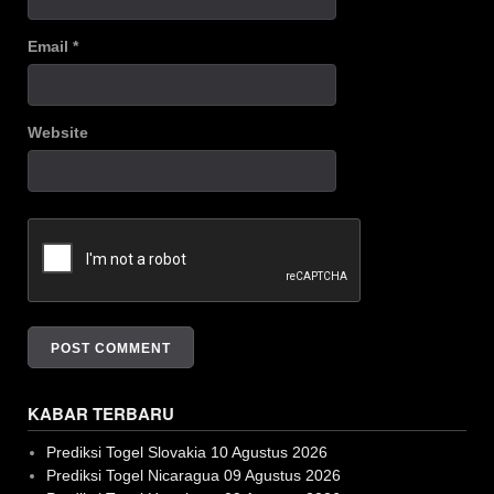
Email
*
Website
KABAR TERBARU
Prediksi Togel Slovakia 10 Agustus 2026
Prediksi Togel Nicaragua 09 Agustus 2026