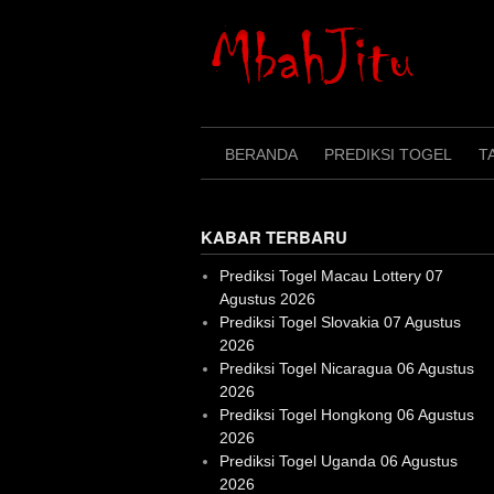
Skip
to
content
BERANDA
PREDIKSI TOGEL
T
KABAR TERBARU
Prediksi Togel Macau Lottery 07
Agustus 2026
Prediksi Togel Slovakia 07 Agustus
2026
Prediksi Togel Nicaragua 06 Agustus
2026
Prediksi Togel Hongkong 06 Agustus
2026
Prediksi Togel Uganda 06 Agustus
2026