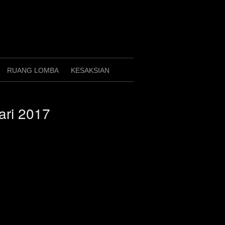
RUANG LOMBA
KESAKSIAN
ari 2017