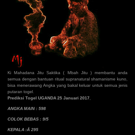
Ki Mahadana Jitu Saktika ( Mbah Jitu ) membantu anda
semua dengan bantuan ritual supranatural shamanisme kuno,
bisa menerawang Angka yang bakal keluar untuk semua jenis
putaran togel.
Prediksi Togel UGANDA 25 Januari 2017
,
ANGKA MAIN : 598
COLOK BEBAS : 9/5
KEPALA :Â 295