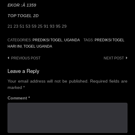
EKOR :Â 1359
TOP TOGEL 2D
21 23 51 53 59 25 91 93 95 29
CATEGORIES:
PREDIKSI TOGEL
,
UGANDA
TAGS:
PREDIKSI TOGEL
HARI INI
,
TOGEL UGANDA
Post
PREVIOUS POST
NEXT POST
navigation
Leave a Reply
Your email address will not be published.
Required fields are
marked
*
Comment
*