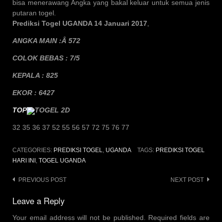
bisa menerawang Angka yang bakal keluar untuk semua jenis
putaran togel.
Prediksi Togel UGANDA 14 Januari 2017
,
ANGKA MAIN :Â 572
COLOK BEBAS : 7/5
KEPALA : 825
EKOR : 6427
TOP
TOGEL 2D
32 35 36 37 52 55 56 57 72 75 76 77
CATEGORIES:
PREDIKSI TOGEL
,
UGANDA
TAGS:
PREDIKSI TOGEL
HARI INI
,
TOGEL UGANDA
Post
PREVIOUS POST
NEXT POST
navigation
Leave a Reply
Your email address will not be published.
Required fields are