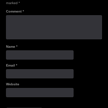
marked
*
Comment
*
Name
*
Email
*
Website