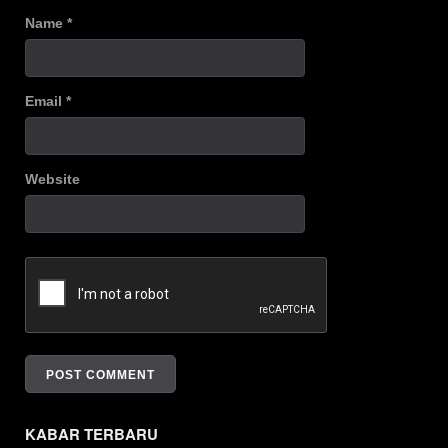
Name
*
Email
*
Website
KABAR TERBARU