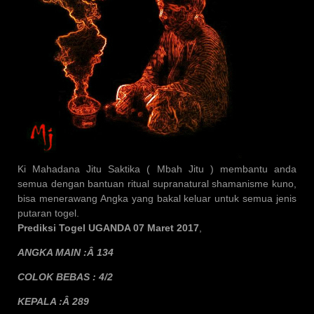
Ki Mahadana Jitu Saktika ( Mbah Jitu ) membantu anda
semua dengan bantuan ritual supranatural shamanisme kuno,
bisa menerawang Angka yang bakal keluar untuk semua jenis
putaran togel.
Prediksi Togel UGANDA 07 Maret 2017
,
ANGKA MAIN :Â 134
COLOK BEBAS : 4/2
KEPALA :Â 289