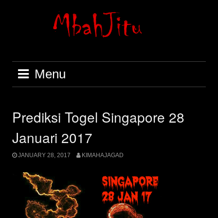
Skip
to
content
Menu
Prediksi Togel Singapore 28
Januari 2017
JANUARY 28, 2017
KIMAHAJAGAD