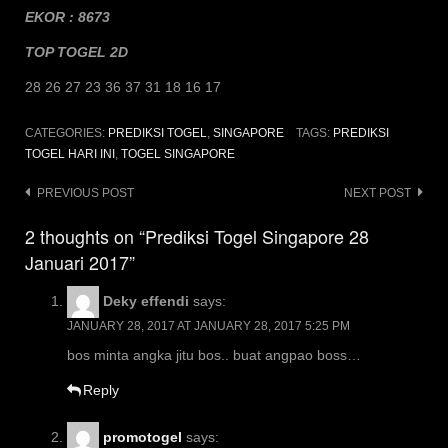
EKOR : 8673
TOP TOGEL 2D
28 26 27 23 36 37 31 18 16 17
CATEGORIES:
PREDIKSI TOGEL
,
SINGAPORE
TAGS:
PREDIKSI
TOGEL HARI INI
,
TOGEL SINGAPORE
Post
PREVIOUS POST
NEXT POST
navigation
2 thoughts on “Prediksi Togel Singapore 28
Januari 2017”
Deky effendi
says:
JANUARY 28, 2017 AT JANUARY 28, 2017 5:25 PM
bos minta angka jitu bos.. buat angpao boss…
Reply
promotogel
says: