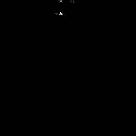
30
31
« Jul