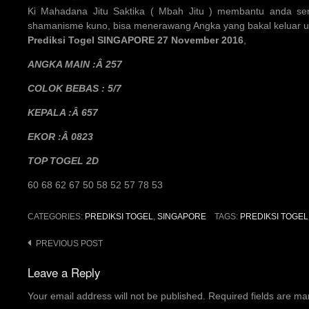
Ki Mahadana Jitu Saktika ( Mbah Jitu ) membantu anda sem
shamanisme kuno, bisa menerawang Angka yang bakal keluar un
Prediksi Togel SINGAPORE 27 November 2016
,
ANGKA MAIN :Â 257
COLOK BEBAS : 5/7
KEPALA :Â 657
EKOR :Â 0823
TOP TOGEL 2D
60 68 62 67 50 58 52 57 78 53
CATEGORIES:
PREDIKSI TOGEL
,
SINGAPORE
TAGS:
PREDIKSI TOGEL 
Post
PREVIOUS POST
navigation
Leave a Reply
Your email address will not be published.
Required fields are m