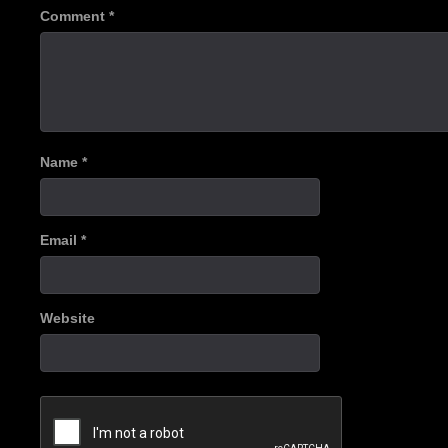
Comment
*
Name
*
Email
*
Website