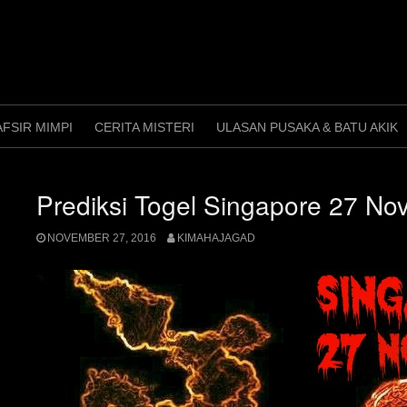
AFSIR MIMPI
CERITA MISTERI
ULASAN PUSAKA & BATU AKIK
Prediksi Togel Singapore 27 N
NOVEMBER 27, 2016
KIMAHAJAGAD