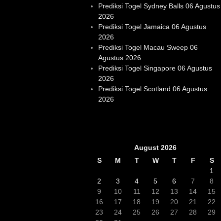
Prediksi Togel Sydney Balls 06 Agustus
2026
Prediksi Togel Jamaica 06 Agustus
2026
Prediksi Togel Macau Sweep 06
Agustus 2026
Prediksi Togel Singapore 06 Agustus
2026
Prediksi Togel Scotland 06 Agustus
2026
Slot Gacor
August 2026
S
M
T
W
T
F
S
1
2
3
4
5
6
7
8
9
10
11
12
13
14
15
16
17
18
19
20
21
22
23
24
25
26
27
28
29