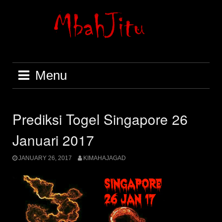
Skip
to
content
Menu
Prediksi Togel Singapore 26
Januari 2017
JANUARY 26, 2017
KIMAHAJAGAD