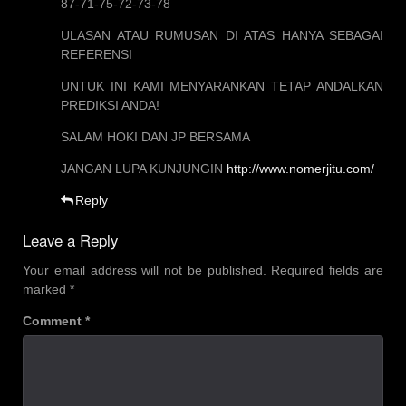
87-71-75-72-73-78
ULASAN ATAU RUMUSAN DI ATAS HANYA SEBAGAI
REFERENSI
UNTUK INI KAMI MENYARANKAN TETAP ANDALKAN
PREDIKSI ANDA!
SALAM HOKI DAN JP BERSAMA
JANGAN LUPA KUNJUNGIN
http://www.nomerjitu.com/
Reply
Leave a Reply
Your email address will not be published.
Required fields are
marked
*
Comment
*