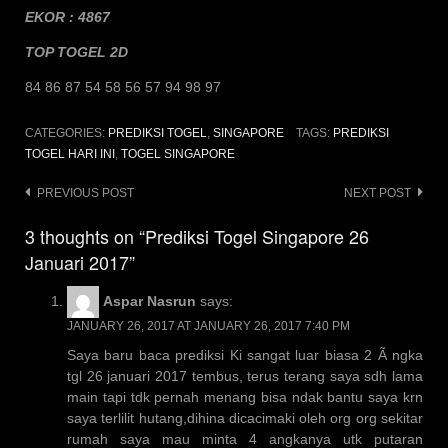
EKOR : 4867
TOP TOGEL 2D
84 86 87 54 58 56 57 94 98 97
CATEGORIES:
PREDIKSI TOGEL
,
SINGAPORE
TAGS:
PREDIKSI
TOGEL HARI INI
,
TOGEL SINGAPORE
Post
PREVIOUS POST
NEXT POST
navigation
3 thoughts on “Prediksi Togel Singapore 26
Januari 2017”
Aspar Nasrun
says:
JANUARY 26, 2017 AT JANUARY 26, 2017 7:40 PM
Saya baru baca prediksi Ki sangat luar biasa 2 Ã ngka
tgl 26 januari 2017 tembus, terus terang saya sdh lama
main tapi tdk pernah menang bisa ndak bantu saya krn
saya terlilit hutang,dihina dicacimaki oleh org org sekitar
rumah saya mau minta 4 angkanya utk putaran