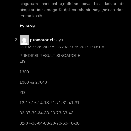
singapura hari sabtu,mdh2an saya bisa keluar dr
himpitan ini,semoga Ki dpt membantu saya,sekian dan
terima kasih.
Reply
promotogel
says:
JANUARY 26, 2017 AT JANUARY 26, 2017 12:08 PM
PREDIKSI RESULT SINGAPORE
4D
1309
1309 vs 27643
2D
12-17-16-14-13-21-71-61-41-31
32-37-36-34-33-23-73-63-43
02-07-06-04-03-20-70-60-40-30