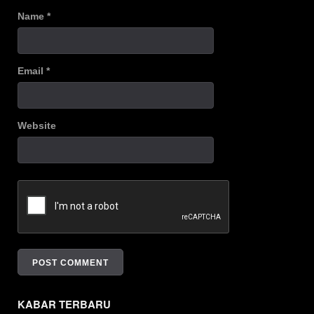
Name
*
Email
*
Website
KABAR TERBARU