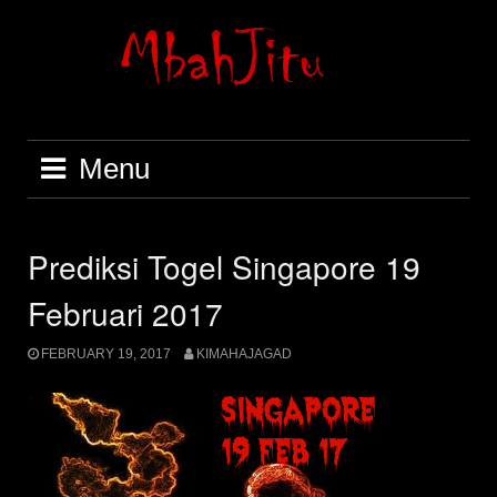
Skip
to
content
Menu
Prediksi Togel Singapore 19
Februari 2017
FEBRUARY 19, 2017
KIMAHAJAGAD