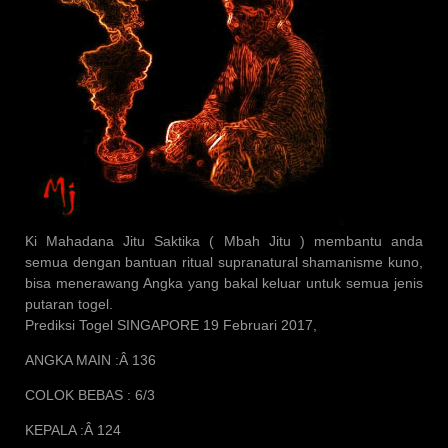
Ki Mahadana Jitu Saktika ( Mbah Jitu ) membantu anda
semua dengan bantuan ritual supranatural shamanisme kuno,
bisa menerawang Angka yang bakal keluar untuk semua jenis
putaran togel.
Prediksi Togel SINGAPORE 19 Februari 2017,
ANGKA MAIN :Â 136
COLOK BEBAS : 6/3
KEPALA :Â 124