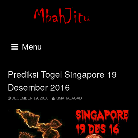
Skip
to
content
Menu
Prediksi Togel Singapore 19
Desember 2016
DECEMBER 19, 2016
KIMAHAJAGAD