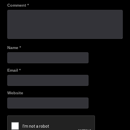
Comment
*
Name
*
Email
*
Website