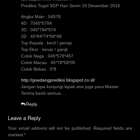
Prediksi Togel SGP Hari Senin 19 Desember 2016
Angka Main : 04578
4D : 7045*5784
3D : 045*784*574
2D : 45*84*74*58*48
Top Kepala : kecil / genap
Top Ekor : besar / ganjil
Colok Naga : 045*578*457
Colok Macau : 45*78*58*05
Colok Bebas : 0*8
http://goedangprediksi.blogspot.co.id/
Jangan lupa kunjungi lapak ane juga para Master
Terima kasih semua….
Reply
Leave a Reply
Your email address will not be published.
Required fields are
marked
*