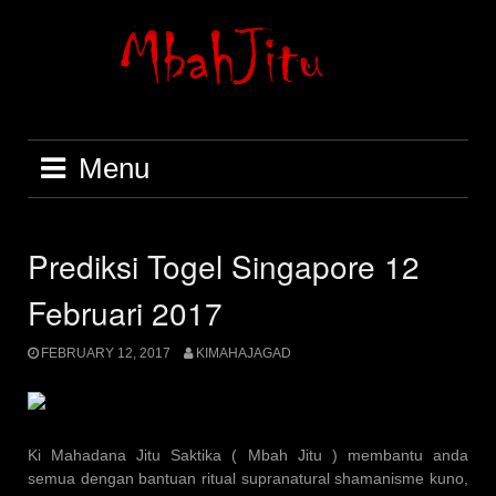
Skip
to
content
Menu
Prediksi Togel Singapore 12
Februari 2017
FEBRUARY 12, 2017
KIMAHAJAGAD
Ki Mahadana Jitu Saktika ( Mbah Jitu ) membantu anda
semua dengan bantuan ritual supranatural shamanisme kuno,